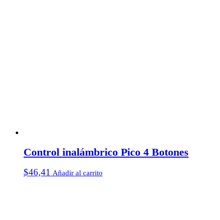
Control inalámbrico Pico 4 Botones
$
46,41
Añadir al carrito